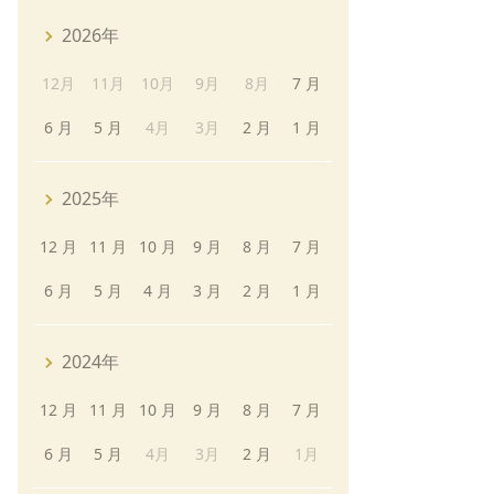
2026年
12月
11月
10月
9月
8月
7 月
6 月
5 月
4月
3月
2 月
1 月
2025年
12 月
11 月
10 月
9 月
8 月
7 月
6 月
5 月
4 月
3 月
2 月
1 月
2024年
12 月
11 月
10 月
9 月
8 月
7 月
6 月
5 月
4月
3月
2 月
1月