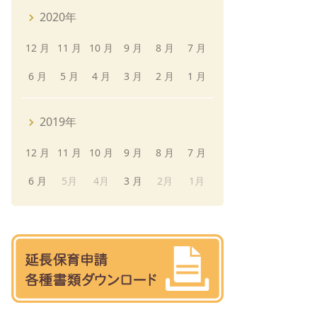
2020年
12 月
11 月
10 月
9 月
8 月
7 月
6 月
5 月
4 月
3 月
2 月
1 月
2019年
12 月
11 月
10 月
9 月
8 月
7 月
6 月
5月
4月
3 月
2月
1月