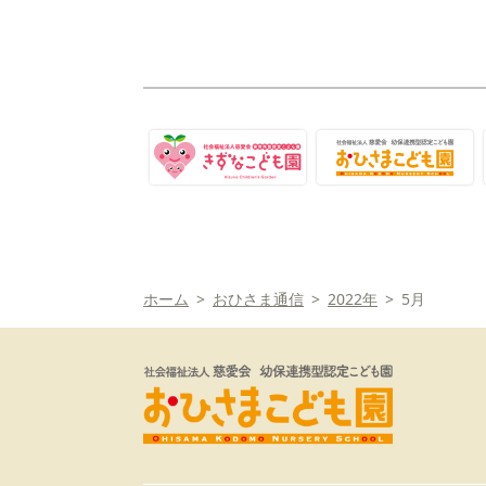
ホーム
おひさま通信
2022年
5月