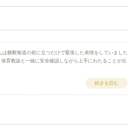
んは横断報道の前に立つだけで緊張した表情をしていました
、保育教諭と一緒に安全確認しながら上手にわたることが出
続きを読む