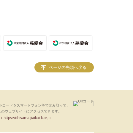
ページの先頭へ戻る
QRコードをスマートフォン等で読み取って、
このウェブサイトにアクセスできます。
https://ohisama.jiaikai-k.or.jp