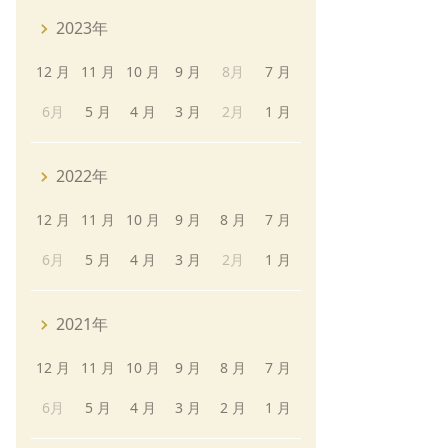
2023年
12 月
11 月
10 月
9 月
8月
7 月
6月
5 月
4 月
3 月
2月
1 月
2022年
12 月
11 月
10 月
9 月
8 月
7 月
6月
5 月
4 月
3 月
2月
1 月
2021年
12 月
11 月
10 月
9 月
8 月
7 月
6月
5 月
4 月
3 月
2 月
1 月