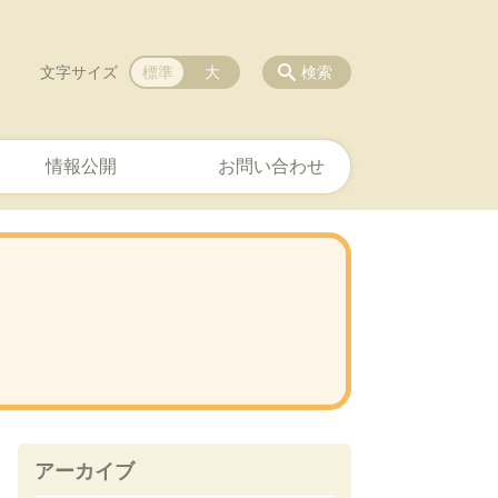
文字サイズ
標準
大
検索
情報公開
お問い合わせ
アーカイブ