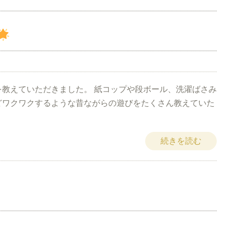
教えていただきました。 紙コップや段ボール、洗濯ばさみ
どワクワクするような昔ながらの遊びをたくさん教えていた
続きを読む