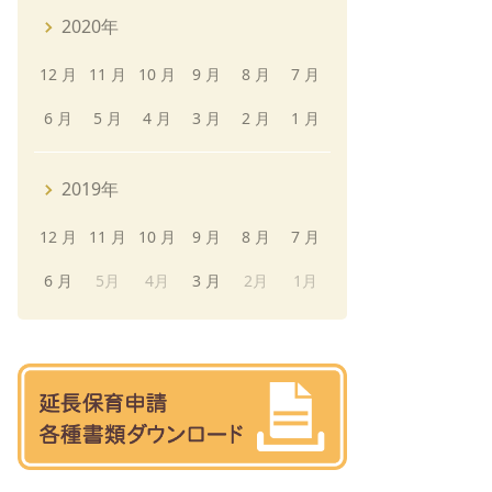
2020年
12 月
11 月
10 月
9 月
8 月
7 月
6 月
5 月
4 月
3 月
2 月
1 月
2019年
12 月
11 月
10 月
9 月
8 月
7 月
6 月
5月
4月
3 月
2月
1月