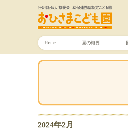
Home
園の概要
2024年2月