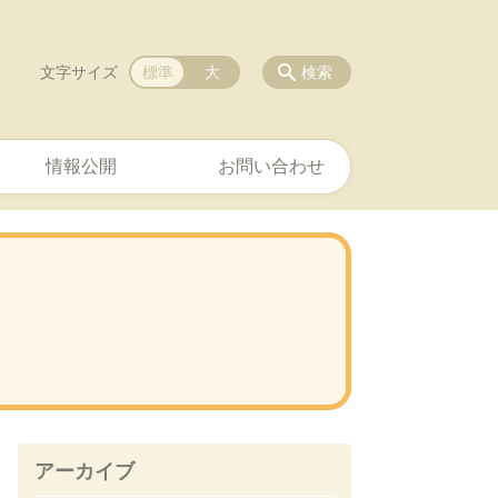
文字サイズ
標準
大
検索
情報公開
お問い合わせ
アーカイブ