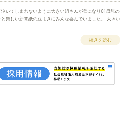
泣いてしまわないように大きい組さんが鬼になり01歳児の
と楽しい新聞紙の豆まきにみんな喜んでいました。 大きい
続きを読む