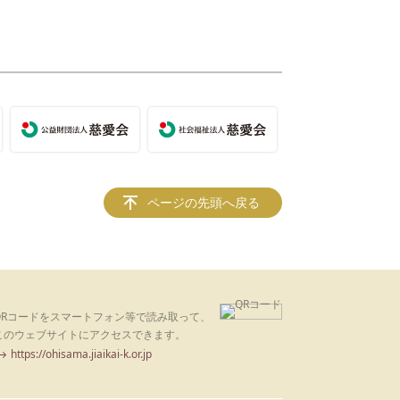
ページの先頭へ戻る
QRコードをスマートフォン等で読み取って、
このウェブサイトにアクセスできます。
https://ohisama.jiaikai-k.or.jp