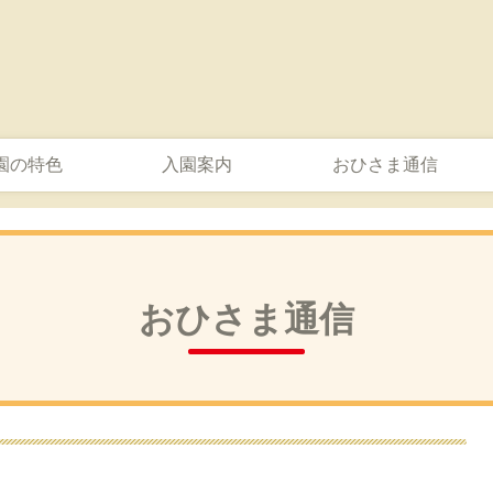
園の特色
入園案内
おひさま通信
おひさま通信