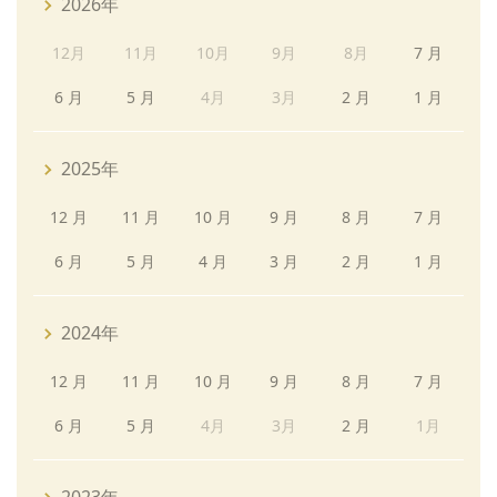
2026年
12月
11月
10月
9月
8月
7 月
6 月
5 月
4月
3月
2 月
1 月
2025年
12 月
11 月
10 月
9 月
8 月
7 月
6 月
5 月
4 月
3 月
2 月
1 月
2024年
12 月
11 月
10 月
9 月
8 月
7 月
6 月
5 月
4月
3月
2 月
1月
2023年