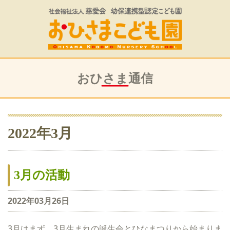
おひさま通信
2022年3月
3月の活動
2022年03月26日
3月はまず、3月生まれの誕生会とひなまつりから始まりま