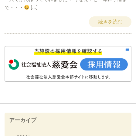
で・・・
[…]
続きを読む
アーカイブ