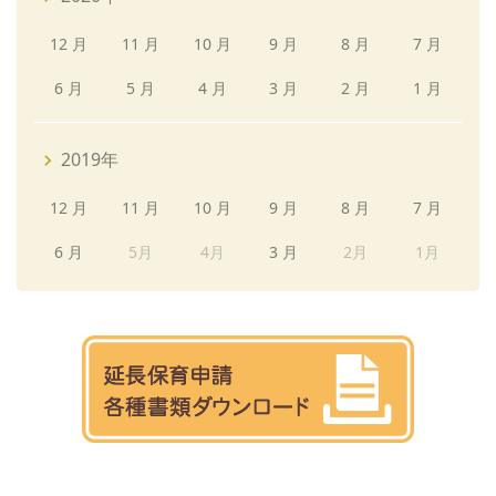
12 月
11 月
10 月
9 月
8 月
7 月
6 月
5 月
4 月
3 月
2 月
1 月
2019年
12 月
11 月
10 月
9 月
8 月
7 月
6 月
5月
4月
3 月
2月
1月