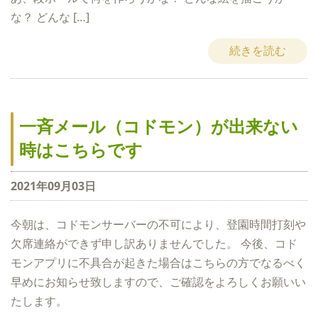
な？ どんな […]
続きを読む
一斉メール（コドモン）が出来ない
時はこちらです
2021年09月03日
今朝は、コドモンサーバーの不可により、登園時間打刻や
欠席連絡ができず申し訳ありませんでした。 今後、コド
モンアプリに不具合が起きた場合はこちらの方でなるべく
早めにお知らせ致しますので、ご確認をよろしくお願いい
たします。