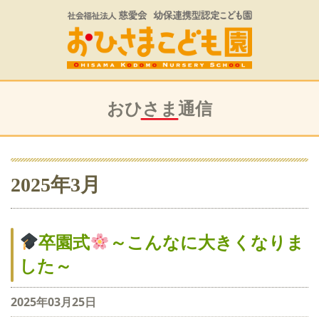
おひさま通信
2025年3月
卒園式
～こんなに大きくなりま
した～
2025年03月25日