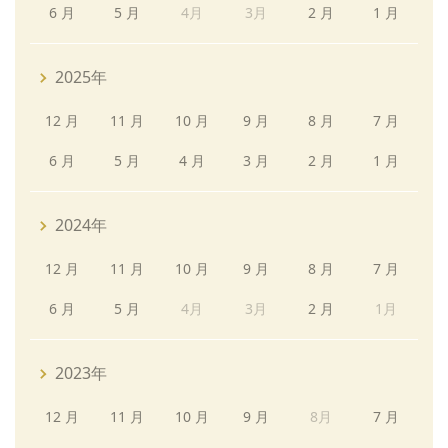
6 月
5 月
4月
3月
2 月
1 月
2025年
12 月
11 月
10 月
9 月
8 月
7 月
6 月
5 月
4 月
3 月
2 月
1 月
2024年
12 月
11 月
10 月
9 月
8 月
7 月
6 月
5 月
4月
3月
2 月
1月
2023年
12 月
11 月
10 月
9 月
8月
7 月