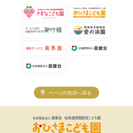
ページの先頭へ戻る